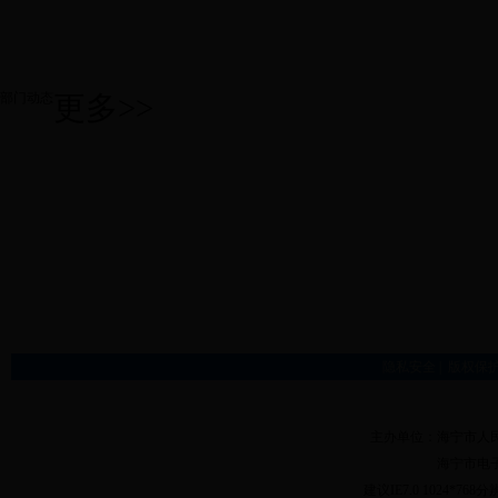
部门动态
更多>>
隐私安全
|
版权保
主办单位：海宁市人
海宁市电
建议IE7.0 1024*76